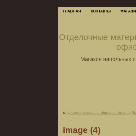
ГЛАВНАЯ
КОНТАКТЫ
МАГАЗ
Отделочные матер
офис
Магазин напольных п
«
Турецкие Ковры на гобелене «Елена»(б
image (4)