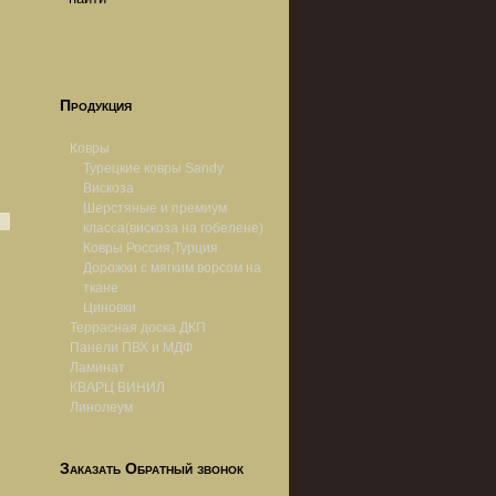
Продукция
Ковры
Турецкие ковры Sandy
Вискоза
Шерстяные и премиум
класса(вискоза на гобелене)
Ковры Россия,Турция
Дорожки с мягким ворсом на
ткане
Циновки
Террасная доска ДКП
Панели ПВХ и МДФ
Ламинат
КВАРЦ ВИНИЛ
Линолеум
Заказать Обратный звонок