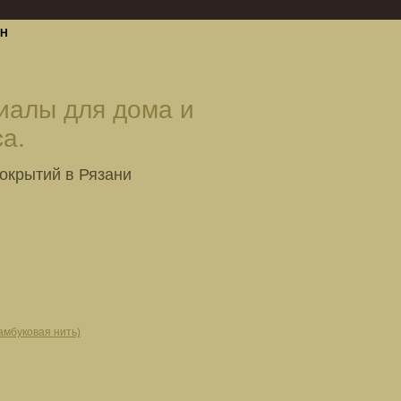
ИН
иалы для дома и
а.
окрытий в Рязани
амбуковая нить)