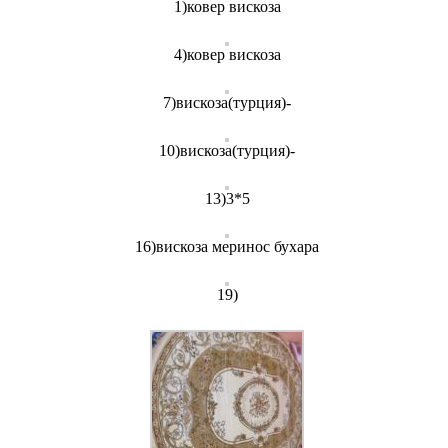
1)ковер вискоза
4)ковер вискоза
7)вискоза(турция)-
10)вискоза(турция)-
13)3*5
16)вискоза меринос бухара
19)