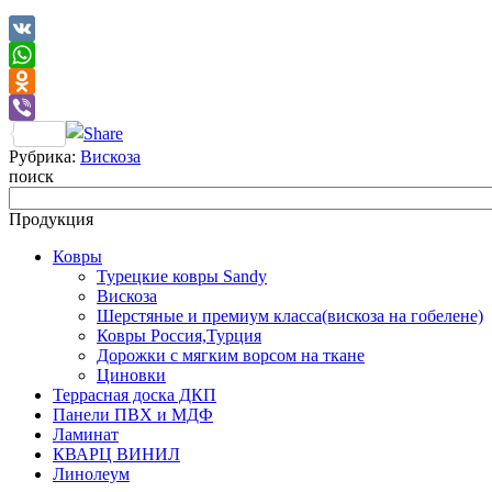
VK
WhatsApp
Odnoklassniki
Viber
Рубрика:
Вискоза
поиск
Продукция
Ковры
Турецкие ковры Sandy
Вискоза
Шерстяные и премиум класса(вискоза на гобелене)
Ковры Россия,Турция
Дорожки с мягким ворсом на ткане
Циновки
Террасная доска ДКП
Панели ПВХ и МДФ
Ламинат
КВАРЦ ВИНИЛ
Линолеум