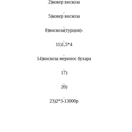
2)ковер вискоза
5)ковер вискоза
8)вискоза(турция)-
11)1,5*4
14)вискоза меринос бухара
17)
20)
23)2*3-13000р