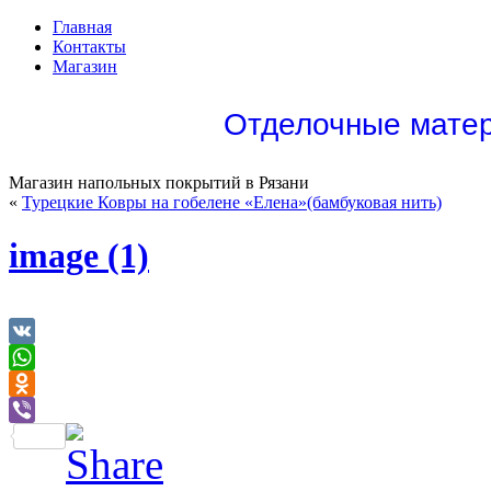
Главная
Контакты
Магазин
Отделочные матер
Магазин напольных покрытий в Рязани
«
Турецкие Ковры на гобелене «Елена»(бамбуковая нить)
image (1)
VK
WhatsApp
Odnoklassniki
Viber